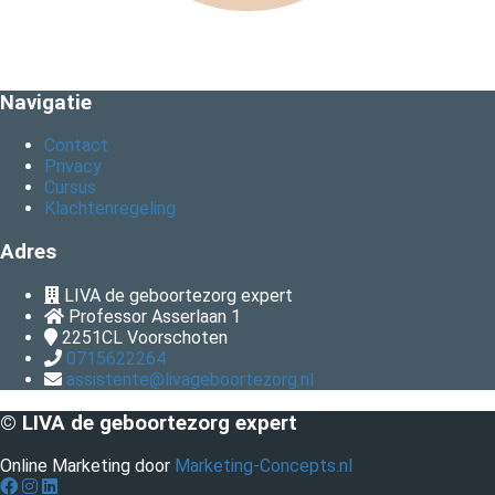
Navigatie
Contact
Privacy
Cursus
Klachtenregeling
Adres
LIVA de geboortezorg expert
Professor Asserlaan 1
2251CL
Voorschoten
0715622264
assistente@livageboortezorg.nl
© LIVA de geboortezorg expert
Online Marketing door
Marketing-Concepts.nl