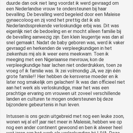
duurde dan ook niet lang voordat ik werd gevraagd om
een Nederlandse vrouw te ondersteunen bij haar
bevalling. De bevalling werd begeleid door een Maleise
gynaecoloog en zij vond het prettig dat ik als
Nederlandssprekende verloskundige erbij was. Dit was
eigenlijk niet de bedoeling en er mocht alleen familie bij
de bevalling aanwezig zijn. Een klein leugentje was dan al
snel gemaakt. Nadat de baby geboren was, werd ik vaker
gevraagd en herkenden de verpleegkundigen in het
ziekenhuis mij als ik weer eens meekwam. Toen ik
meeging met een Nigeriaanse mevrouw, kon de
verpleegkundige haar lachen niet onderdrukken, toen ze
vroeg of ik familie was. Ik zei volmondig JA, we zijn één
grote familie!! Hier hebben de kersverse moeder en ik
later nog smakelijk om gelachen! Ik was dan officieel niet
aan het werk als verloskundige, maar het was een
prachtige ervaring om vrouwen uit zoveel verschillende
landen en culturen te mogen ondersteunen bij deze
bijzondere gebeurtenis in hun leven.
Intussen is ons gezin uitgebreid met nog een leuke zoon,
wonen wij al elf jaar niet meer in Maleisië, hebben we op
nog een ander continent gewoond en ben ik alweer heel