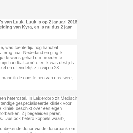
s van Luuk. Luuk is op 2 januari 2018
eiding van Kyra, en is nu dus 2 jaar
e, was toentertijd nog handbal
ik terug naar Nederland en ging ik
tijd de wens gehad om moeder te
mijn handbalcarrière en ik was destijds
l en uiteindelijk zijn wij op 23
, maar ik de oudste ben van ons twee,
een heterostel. In Leiderdorp zit Medisch
andige gespecialiseerde kliniek voor
kliniek beschikt over een eigen
orbanken. Zij begeleiden paren,
. Dus ook hetero koppels waarbij
een onbekende donor via de donorbank om