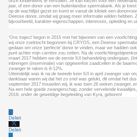
onze kinderwens te vervullen. Je kan kiezen voor een Nederland
jaar, of een donor van een buitenlandse spermabank. Als je kies
op de wachtlijst gezet en komt er vanuit de kliniek een donorvoors
Deense donor, omdat wij graag meer informatie wilden hebben. 
bijvoorbeeld, karakter-eigenschappen, interesses, opleiding en u
‘Ons traject’ begon in 2015 met het bijwonen van een voorlichti
wij onze zoektocht begonnen bij CRYOS, een Deense spermaban
gedaan om onze ‘perfecte’ donor te vinden, maar we hadden ook
punt achter mijn carrière zou zetten. Na de voorlichtingsbijeen
maart 2017 hebben we de eerste IUI behandeling ondergaan. (Intra
inbrengen (inseminatie) van opgewerkte zaadcellen in de baarmo
zwanger te raken is 8-12%.
Uiteindelijk was ik na de tweede keer IUI in april zwanger van on
dankbaar waren wij dat het zo snel was gelukt, dit omdat het dus 
september 2017 trouwden wij, ik was toen 26 weken zwanger, e
Na een hele goede zwangerschap, zonder vervelende kwaaltjes, w
2018, onder de geweldige begeleiding van Kyra, geboren!
Delen
Delen