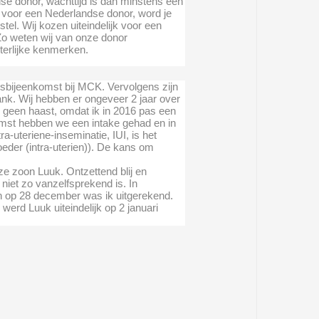
se donor, wachttijd is dan minstens een
t voor een Nederlandse donor, word je
tel. Wij kozen uiteindelijk voor een
Zo weten wij van onze donor
iterlijke kenmerken.
ngsbijeenkomst bij MCK. Vervolgens zijn
k. Wij hebben er ongeveer 2 jaar over
 geen haast, omdat ik in 2016 pas een
komst hebben we een intake gehad en in
-uteriene-inseminatie, IUI, is het
eder (intra-uterien)). De kans om
ze zoon Luuk. Ontzettend blij en
niet zo vanzelfsprekend is. In
n op 28 december was ik uitgerekend.
erd Luuk uiteindelijk op 2 januari