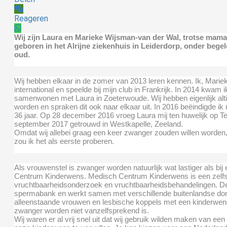
Reageren
Wij zijn Laura en Marieke Wijsman-van der Wal, trotse mama’
geboren in het Alrijne ziekenhuis in Leiderdorp, onder begel
oud.
Wij hebben elkaar in de zomer van 2013 leren kennen. Ik, Mariek
international en speelde bij mijn club in Frankrijk. In 2014 kwam 
samenwonen met Laura in Zoeterwoude. Wij hebben eigenlijk al
worden en spraken dit ook naar elkaar uit. In 2016 beëindigde ik 
36 jaar. Op 28 december 2016 vroeg Laura mij ten huwelijk op Texe
september 2017 getrouwd in Westkapelle, Zeeland.
Omdat wij allebei graag een keer zwanger zouden willen worden
zou ik het als eerste proberen.
Als vrouwenstel is zwanger worden natuurlijk wat lastiger als bij 
Centrum Kinderwens. Medisch Centrum Kinderwens is een zelfst
vruchtbaarheidsonderzoek en vruchtbaarheidsbehandelingen. De 
spermabank en werkt samen met verschillende buitenlandse don
alleenstaande vrouwen en lesbische koppels met een kinderwens
zwanger worden niet vanzelfsprekend is.
Wij waren er al vrij snel uit dat wij gebruik wilden maken van 