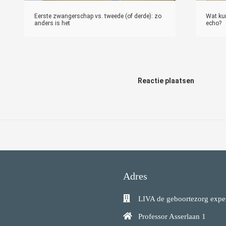
Eerste zwangerschap vs. tweede (of derde): zo
Wat kun
anders is het
echo?
Reactie plaatsen
Adres
LIVA de geboortezorg expe
Professor Asserlaan 1