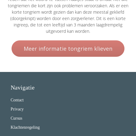
tongriemen die kort zijn ook problemen veroorzaken. Als er een
korte tongriem wordt gezien dan kan deze meestal gekliefd
(doorgeknipt) worden door een zorgverlener. Dit is een korte
ingreep, die tot een leeftijd van 3 maanden laagdrempelig
uitgevoerd kan worden.
Meer informatie tongriem klieven
Navigatie
Contact
Privacy
Cursus
Klachtenregeling