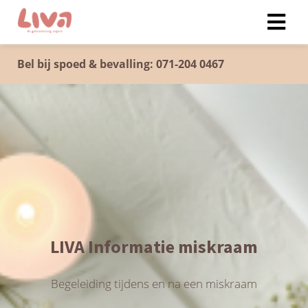
Bel bij spoed & bevalling: 071-204 0467
LIVA Informatie miskraam
Begeleiding tijdens en na een miskraam