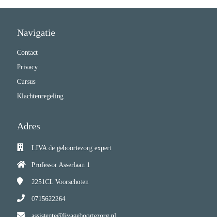
Navigatie
Contact
Privacy
Cursus
Klachtenregeling
Adres
LIVA de geboortezorg expert
Professor Asserlaan 1
2251CL
Voorschoten
0715622264
assistente@livageboortezorg.nl