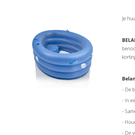
Je hu
BELA
benodi
korti
Belan
- De 
- In e
- Same
- Hou
- De 