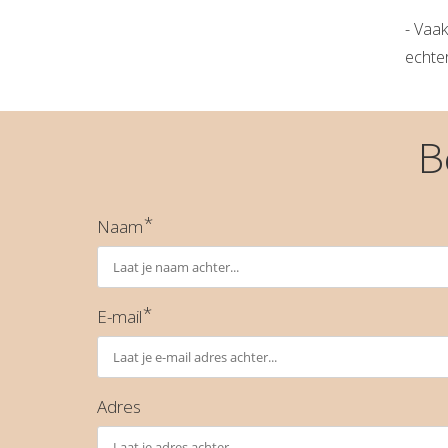
- Vaak
echter
B
*
Naam
*
E-mail
Adres