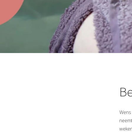
Be
Wens j
neemt 
weken 