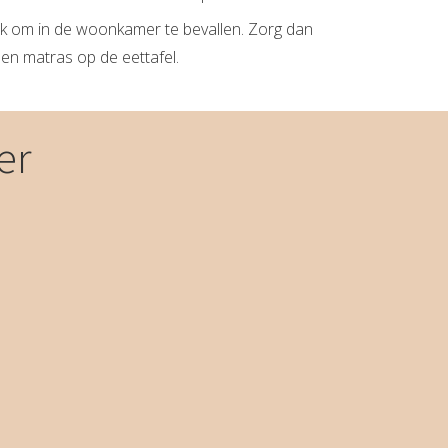
ijk om in de woonkamer te bevallen. Zorg dan
een matras op de eettafel.
er