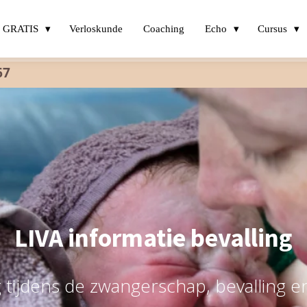
GRATIS
Verloskunde
Coaching
Echo
Cursus
67
LIVA informatie bevalling
 tijdens de zwangerschap, bevalling e