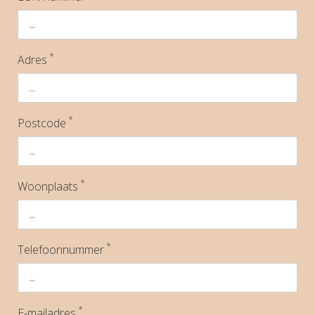
*
Adres
*
Postcode
*
Woonplaats
*
Telefoonnummer
*
E-mailadres