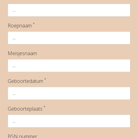
*
Roepnaam
Meisjesnaam
*
Geboortedatum
*
Geboorteplaats
BSN nummer